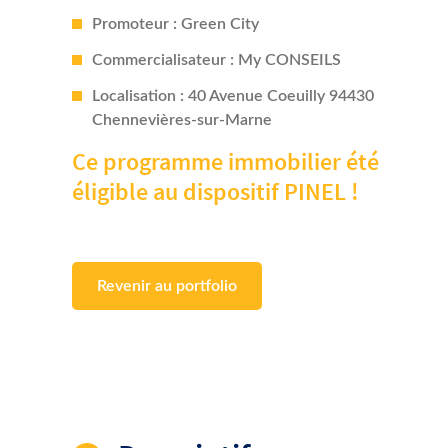
Promoteur : Green City
Commercialisateur : My CONSEILS
Localisation : 40 Avenue Coeuilly 94430
Chennevières-sur-Marne
Ce programme immobilier été
éligible au dispositif PINEL !
Revenir au portfolio
Descriptifs :
La résidence « Le Hameau du Fort » se compose de 2 bâ