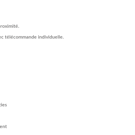
proximité.
vec télécommande individuelle.
ties
ment
dière gaz individuelle