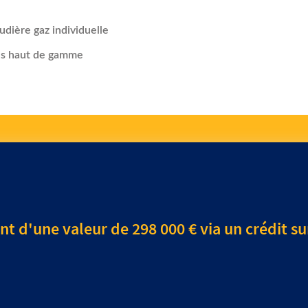
ons haut de gamme
t d'une valeur de 298 000 € via un crédit su