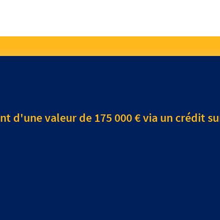
t d'une valeur de 175 000 € via un crédit su
nce permet, sous conditions, de bénéficier d’une réduction d’impôts d