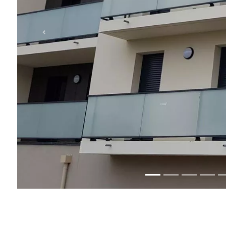
s modernes et sobres qui allient enduits blanc et beige sur les f
les via des cheminements piétonniers.