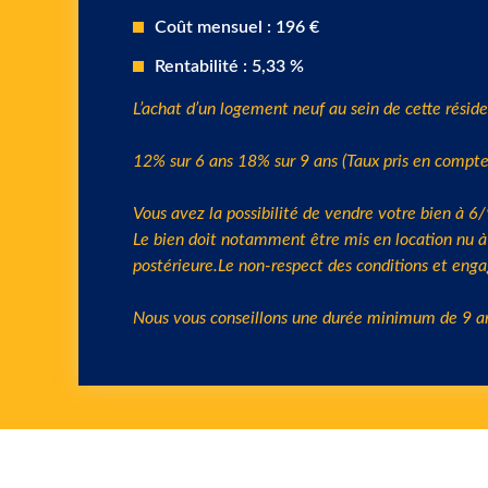
12% sur 6 ans 18% sur 9 ans (Taux pris en compte
Vous avez la possibilité de vendre votre bien à 6
Le bien doit notamment être mis en location nu à 
postérieure.Le non-respect des conditions et enga
Nous vous conseillons une durée minimum de 9 a
Ne perdez plus de temps
patrimoniale complète et g