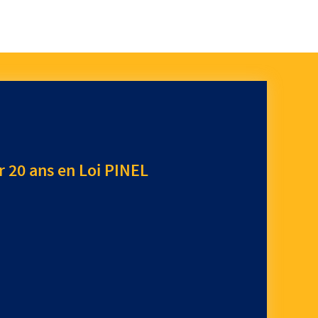
r 20 ans en Loi PINEL
e :