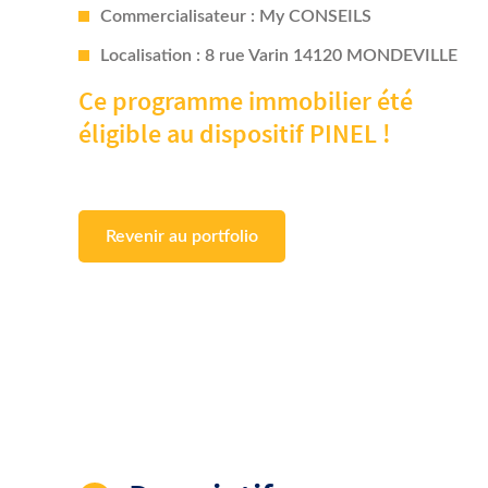
Commercialisateur : My CONSEILS
Localisation : 8 rue Varin 14120 MONDEVILLE
Ce programme immobilier été
éligible au dispositif PINEL !
Revenir au portfolio
Descriptifs :
La résidence Zola est un ensemble immobilier aux ligne
entourent l’ensemble des bâtiments qui sont accessib
Mondeville, un emplacement de choix !