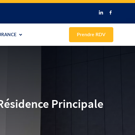
Prendre RDV
URANCE
Résidence Principale