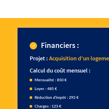
Financiers :
Projet :
Acquisition d'un logemen
Calcul du coût mensuel :
Mensualité : 850 €
Loyer : 485 €
Réduction d’impôt : 292 €
Charges : 123 €
Coût mensuel : 196 €
Rentabilité : 5,33 %
L’achat d’un logement neuf au sein de cette réside